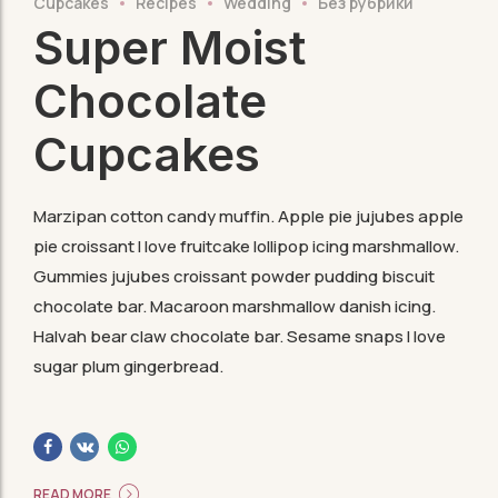
Cupcakes
Recipes
Wedding
Без рубрики
Super Moist
Chocolate
Cupcakes
Marzipan cotton candy muffin. Apple pie jujubes apple
pie croissant I love fruitcake lollipop icing marshmallow.
Gummies jujubes croissant powder pudding biscuit
chocolate bar. Macaroon marshmallow danish icing.
Halvah bear claw chocolate bar. Sesame snaps I love
sugar plum gingerbread.
READ MORE