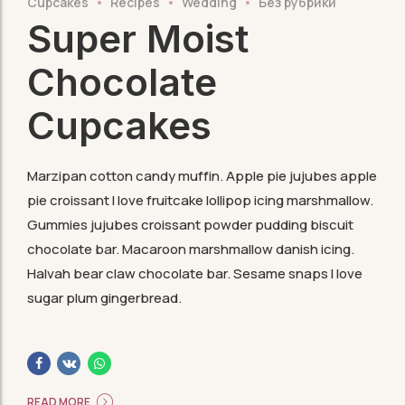
Cupcakes
Recipes
Wedding
Без рубрики
Super Moist
Chocolate
Cupcakes
Marzipan cotton candy muffin. Apple pie jujubes apple
pie croissant I love fruitcake lollipop icing marshmallow.
Gummies jujubes croissant powder pudding biscuit
chocolate bar. Macaroon marshmallow danish icing.
Halvah bear claw chocolate bar. Sesame snaps I love
sugar plum gingerbread.
READ MORE